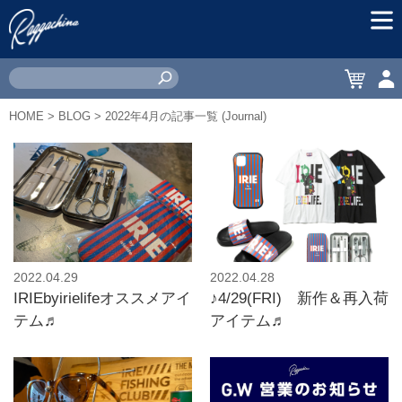
MEN
CART
ACC
HOME
>
BLOG
> 2022年4月の記事一覧 (Journal)
2022.04.29
2022.04.28
IRIEbyirielifeオススメアイ
♪4/29(FRI) 新作＆再入荷
テム♬
アイテム♬