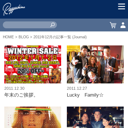
MEN
CART
ACC
HOME
>
BLOG
> 2011年12月の記事一覧 (Journal)
2011.12.30
2011.12.27
年末のご挨拶。
Lucky Family☆