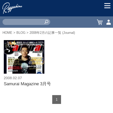
MEN
CART
ACC
HOME
>
BLOG
> 2008年2月の記事一覧 (Journal)
2008.02.07
Samurai Magazine 3月号
1