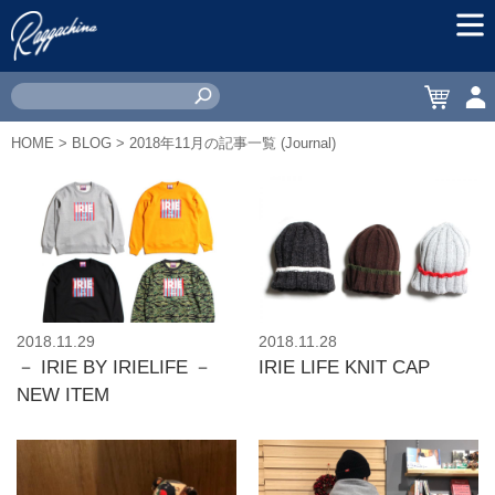
MEN
CART
ACC
HOME
>
BLOG
> 2018年11月の記事一覧 (Journal)
2018.11.29
2018.11.28
－ IRIE BY IRIELIFE －
IRIE LIFE KNIT CAP
NEW ITEM