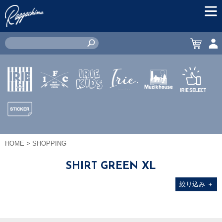
MEN
CART
ACC
IRIE by
IRIE
IRIE
JEWERLY
MUZIK
IRIE
irielife
FISHING
KIDS
HOUSE
SELECT
CLUB
STICKER
HOME
> SHOPPING
SHIRT GREEN XL
絞り込み
＋