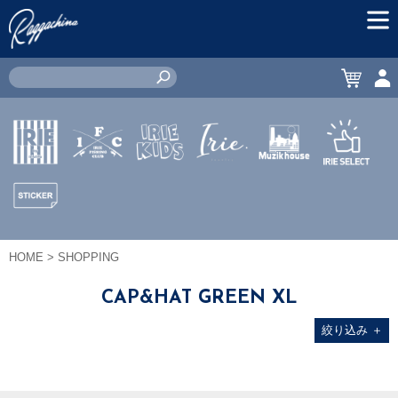
MEN
CART
ACC
IRIE by
IRIE
IRIE
JEWERLY
MUZIK
IRIE
irielife
FISHING
KIDS
HOUSE
SELECT
CLUB
STICKER
HOME
> SHOPPING
CAP&HAT GREEN XL
絞り込み
＋