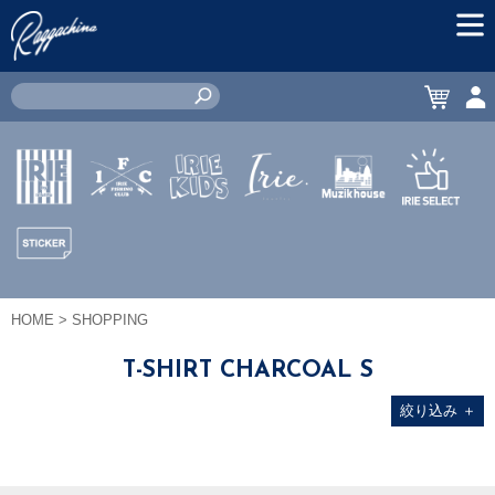
MEN
CART
ACC
IRIE by
IRIE
IRIE
JEWERLY
MUZIK
IRIE
irielife
FISHING
KIDS
HOUSE
SELECT
CLUB
STICKER
HOME
> SHOPPING
T-SHIRT CHARCOAL S
絞り込み
＋