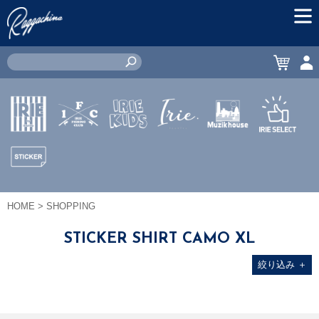
MEN
CART
ACC
IRIE by
IRIE
IRIE
JEWERLY
MUZIK
IRIE
irielife
FISHING
KIDS
HOUSE
SELECT
CLUB
STICKER
HOME
> SHOPPING
STICKER SHIRT CAMO XL
絞り込み
＋