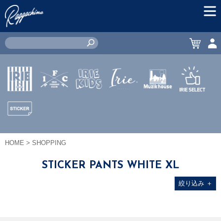
MEN
CART
ACC
IRIE by
IRIE
IRIE
JEWERLY
MUZIK
IRIE
irielife
FISHING
KIDS
HOUSE
SELECT
CLUB
STICKER
HOME
> SHOPPING
STICKER PANTS WHITE XL
絞り込み
＋