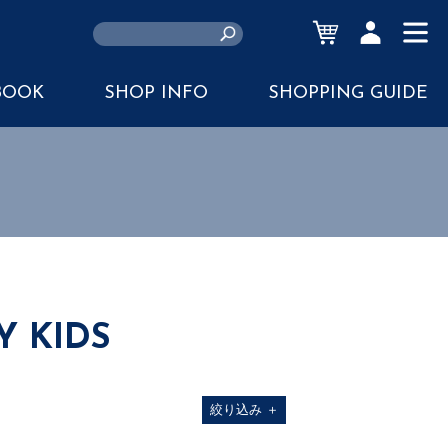
CART
ACCOUNT
MENU
BOOK
SHOP INFO
SHOPPING GUIDE
Y KIDS
絞り込み
＋