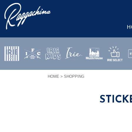
H
IRIE by
IRIE
IRIE
JEWERLY
MUZIK
IRIE
S
irielife
FISHING
KIDS
HOUSE
SELECT
HOME
> SHOPPING
CLUB
STICK