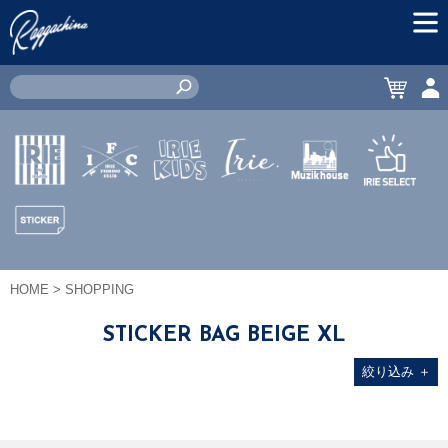
MEN
CART
ACC
IRIE by
IRIE
IRIE
JEWERLY
MUZIK
IRIE
irielife
FISHING
KIDS
HOUSE
SELECT
CLUB
STICKER
HOME
> SHOPPING
STICKER BAG BEIGE XL
絞り込み
＋