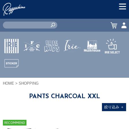
MEN
CART
ACC
IRIE by
IRIE
IRIE
JEWERLY
MUZIK
IRIE
irielife
FISHING
KIDS
HOUSE
SELECT
CLUB
STICKER
HOME
> SHOPPING
PANTS CHARCOAL XXL
絞り込み
＋
RECOMMEND