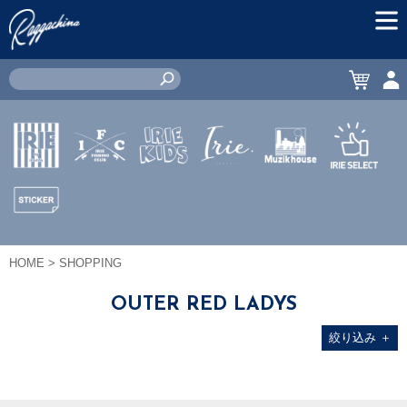
MEN
CART
ACC
IRIE by
IRIE
IRIE
JEWERLY
MUZIK
IRIE
irielife
FISHING
KIDS
HOUSE
SELECT
CLUB
STICKER
HOME
> SHOPPING
OUTER RED LADYS
絞り込み
＋