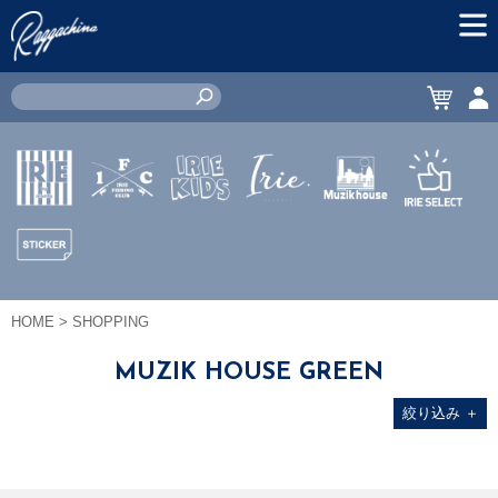
MEN
CART
ACC
IRIE by
IRIE
IRIE
JEWERLY
MUZIK
IRIE
irielife
FISHING
KIDS
HOUSE
SELECT
CLUB
STICKER
HOME
> SHOPPING
MUZIK HOUSE GREEN
絞り込み
＋