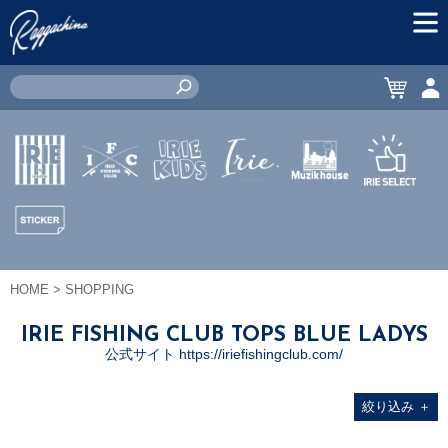
MEN
CART
ACC
IRIE by
IRIE
IRIE
JEWERLY
MUZIK
IRIE
irielife
FISHING
KIDS
HOUSE
SELECT
CLUB
STICKER
HOME
> SHOPPING
IRIE FISHING CLUB TOPS BLUE LADYS
公式サイト https://iriefishingclub.com/
絞り込み
＋