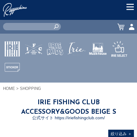
MEN
CART
ACC
IRIE by
IRIE
IRIE
JEWERLY
MUZIK
IRIE
irielife
FISHING
KIDS
HOUSE
SELECT
CLUB
STICKER
HOME
> SHOPPING
IRIE FISHING CLUB
ACCESSORY&GOODS BEIGE S
公式サイト https://iriefishingclub.com/
絞り込み
＋