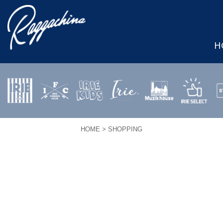
H
IRIE by
IRIE
IRIE
JEWERLY
MUZIK
IRIE
S
irielife
FISHING
KIDS
HOUSE
SELECT
HOME
> SHOPPING
CLUB