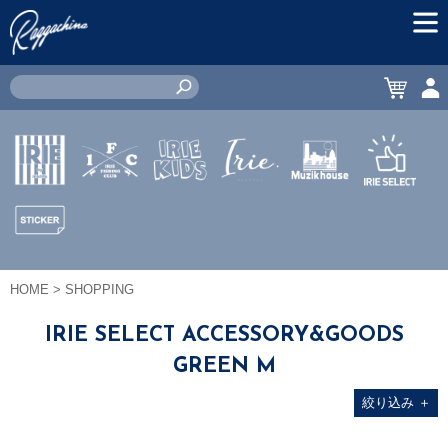
MEN
CART
ACC
IRIE by
IRIE
IRIE
JEWERLY
MUZIK
IRIE
irielife
FISHING
KIDS
HOUSE
SELECT
CLUB
STICKER
HOME
> SHOPPING
IRIE SELECT ACCESSORY&GOODS
GREEN M
絞り込み
＋