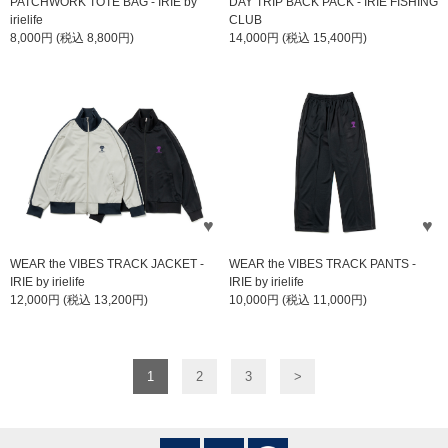
PATCHWORK TOTE BAG - IRIE by
DAY TRIP BACK PACK - IRIE FISHING
irielife
CLUB
8,000円 (税込 8,800円)
14,000円 (税込 15,400円)
WEAR the VIBES TRACK JACKET -
WEAR the VIBES TRACK PANTS -
IRIE by irielife
IRIE by irielife
12,000円 (税込 13,200円)
10,000円 (税込 11,000円)
1
2
3
>