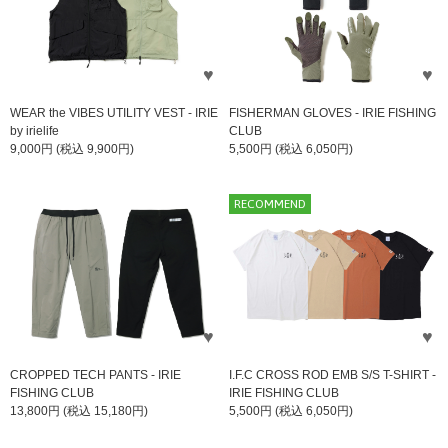
WEAR the VIBES UTILITY VEST - IRIE
FISHERMAN GLOVES - IRIE FISHING
by irielife
CLUB
9,000円 (税込 9,900円)
5,500円 (税込 6,050円)
RECOMMEND
CROPPED TECH PANTS - IRIE
I.F.C CROSS ROD EMB S/S T-SHIRT -
FISHING CLUB
IRIE FISHING CLUB
13,800円 (税込 15,180円)
5,500円 (税込 6,050円)