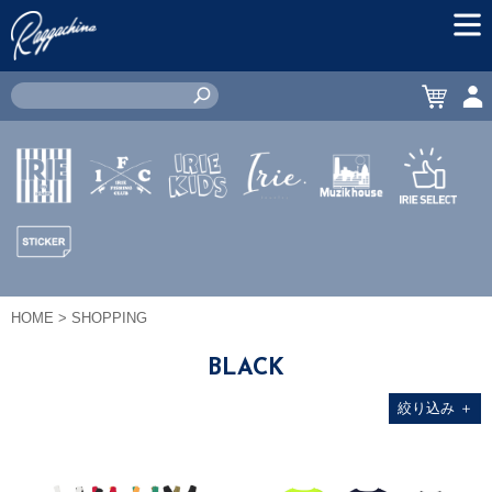
MEN
CART
ACC
IRIE by
IRIE
IRIE
JEWERLY
MUZIK
IRIE
irielife
FISHING
KIDS
HOUSE
SELECT
CLUB
STICKER
HOME
> SHOPPING
BLACK
絞り込み
＋