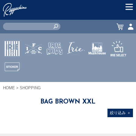
MEN
CART
ACC
IRIE by
IRIE
IRIE
JEWERLY
MUZIK
IRIE
irielife
FISHING
KIDS
HOUSE
SELECT
CLUB
STICKER
HOME
> SHOPPING
BAG BROWN XXL
絞り込み
＋