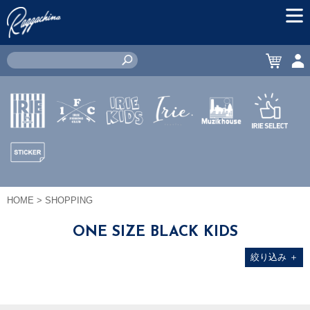
MEN
CART
ACC
IRIE by
IRIE
IRIE
JEWERLY
MUZIK
IRIE
irielife
FISHING
KIDS
HOUSE
SELECT
CLUB
STICKER
HOME
> SHOPPING
ONE SIZE BLACK KIDS
絞り込み
＋