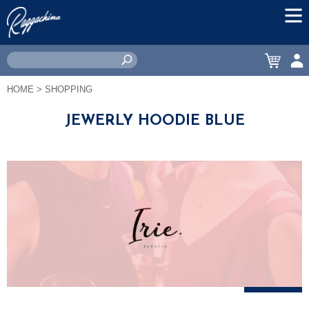
MEN
CART
ACC
HOME
> SHOPPING
JEWERLY HOODIE BLUE
絞り込み
＋