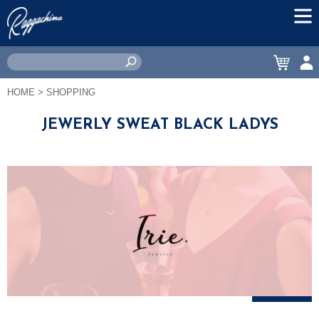
MEN
CART
ACC
HOME
> SHOPPING
JEWERLY SWEAT BLACK LADYS
絞り込み
＋