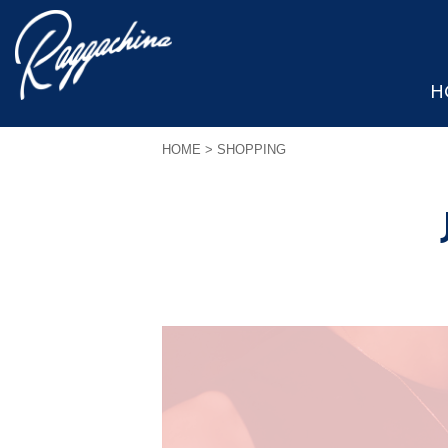
H
HOME
> SHOPPING