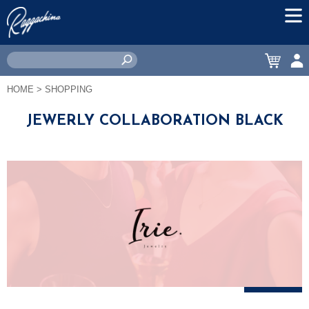
MEN
CART
ACC
HOME
> SHOPPING
JEWERLY COLLABORATION BLACK
絞り込み
＋