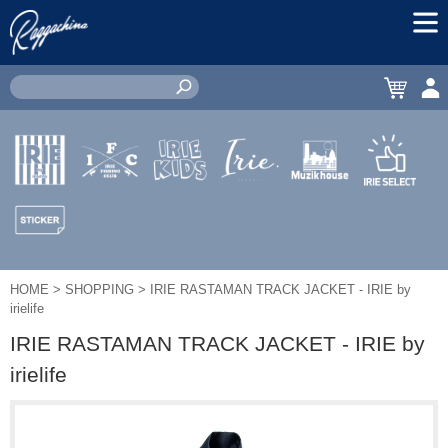
MEN
CART
ACC
IRIE by
IRIE
IRIE
JEWERLY
MUZIK
IRIE
irielife
FISHING
KIDS
HOUSE
SELECT
CLUB
STICKER
HOME
> SHOPPING > IRIE RASTAMAN TRACK JACKET - IRIE by
irielife
IRIE RASTAMAN TRACK JACKET - IRIE by
irielife