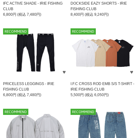
IFC ACTIVE SHADE - IRIE FISHING
DOCKSIDE EAZY SHORTS - IRIE
CLUB
FISHING CLUB
6,800円 (税込 7,480円)
8,400円 (税込 9,240円)
RECOMMEND
RECOMMEND
PRICELESS LEGGINGS - IRIE
I.F.C CROSS ROD EMB S/S T-SHIRT -
FISHING CLUB
IRIE FISHING CLUB
6,800円 (税込 7,480円)
5,500円 (税込 6,050円)
RECOMMEND
RECOMMEND