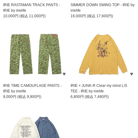
IRIE RASTAMAN TRACK PANTS -
SIMMER DOWN SWING TOP - IRIE by
IRIE by irielife
irielife
10,000円 (税込 11,000円)
16,000円 (税込 17,600円)
IRIE TIME CAMOUFLAGE PANTS -
IRIE × JUNK-R Clear my mind L/S
IRIE by irielife
TEE - IRIE by irielife
9,000円 (税込 9,900円)
6,800円 (税込 7,480円)