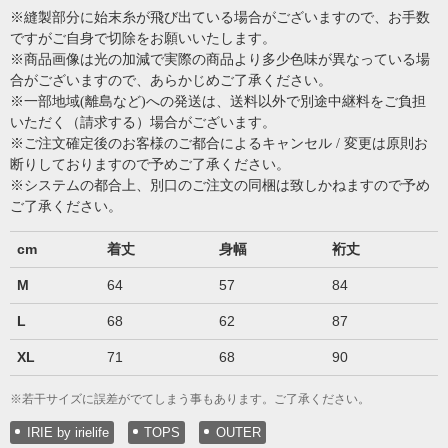
※縫製部分に始末糸が飛び出ている場合がございますので、お手数
ですがご自身で切除をお願いいたします。
※商品画像は光の加減で実際の商品より多少色味が異なっている場
合がございますので、あらかじめご了承ください。
※一部地域(離島など)への発送は、送料以外で別途中継料をご負担
いただく（請求する）場合がございます。
※ご注文確定後のお客様のご都合によるキャンセル / 変更は原則お
断りしておりますので予めご了承ください。
※システムの都合上、別口のご注文の同梱は致しかねますので予め
ご了承ください。
cm
着丈
身幅
裄丈
M
64
57
84
L
68
62
87
XL
71
68
90
※若干サイズに誤差がでてしまう事もあります。ご了承ください。
IRIE by irielife
TOPS
OUTER