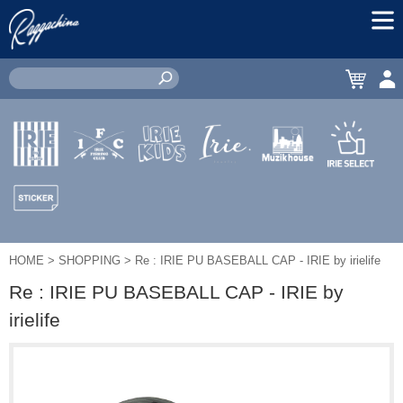
MEN
CART
ACC
IRIE by
IRIE
IRIE
JEWERLY
MUZIK
IRIE
irielife
FISHING
KIDS
HOUSE
SELECT
CLUB
STICKER
HOME
> SHOPPING > Re : IRIE PU BASEBALL CAP - IRIE by irielife
Re : IRIE PU BASEBALL CAP - IRIE by
irielife