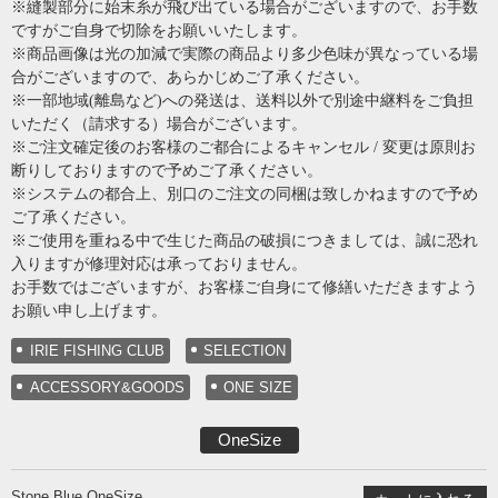
※縫製部分に始末糸が飛び出ている場合がございますので、お手数
ですがご自身で切除をお願いいたします。
※商品画像は光の加減で実際の商品より多少色味が異なっている場
合がございますので、あらかじめご了承ください。
※一部地域(離島など)への発送は、送料以外で別途中継料をご負担
いただく（請求する）場合がございます。
※ご注文確定後のお客様のご都合によるキャンセル / 変更は原則お
断りしておりますので予めご了承ください。
※システムの都合上、別口のご注文の同梱は致しかねますので予め
ご了承ください。
※ご使用を重ねる中で生じた商品の破損につきましては、誠に恐れ
入りますが修理対応は承っておりません。
お手数ではございますが、お客様ご自身にて修繕いただきますよう
お願い申し上げます。
IRIE FISHING CLUB
SELECTION
ACCESSORY&GOODS
ONE SIZE
OneSize
Stone Blue OneSize