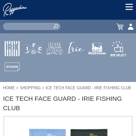
MEN
CART
ACC
IRIE by
IRIE
IRIE
JEWERLY
MUZIK
IRIE
irielife
FISHING
KIDS
HOUSE
SELECT
CLUB
STICKER
HOME
> SHOPPING > ICE TECH FACE GUARD - IRIE FISHING CLUB
ICE TECH FACE GUARD - IRIE FISHING
CLUB