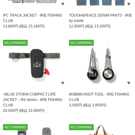
IFC TRACK JACKET - IRIE FISHING
TOUGH&PEACE DENIM PANTS - IRIE
CLUB
by irielife
13,800円 (税込 15,180円)
12,000円 (税込 13,200円)
RECOMMEND
RECOMMEND
×BLUE STORM COMPACT LIFE
BOBBIN KNOT TOOL - IRIE FISHING
JACKET – Ré Series - IRIE FISHING
CLUB
CLUB
3,500円 (税込 3,850円)
20,000円 (税込 22,000円)
RECOMMEND
RECOMMEND